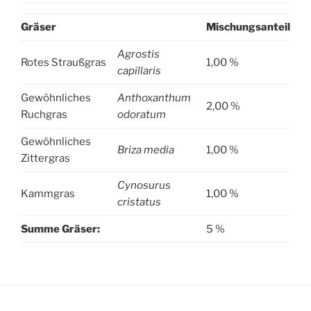
Gräser
Mischungsanteil
Agrostis
Rotes Straußgras
1,00 %
capillaris
Gewöhnliches
Anthoxanthum
2,00 %
Ruchgras
odoratum
Gewöhnliches
Briza media
1,00 %
Zittergras
Cynosurus
Kammgras
1,00 %
cristatus
Summe Gräser:
5 %