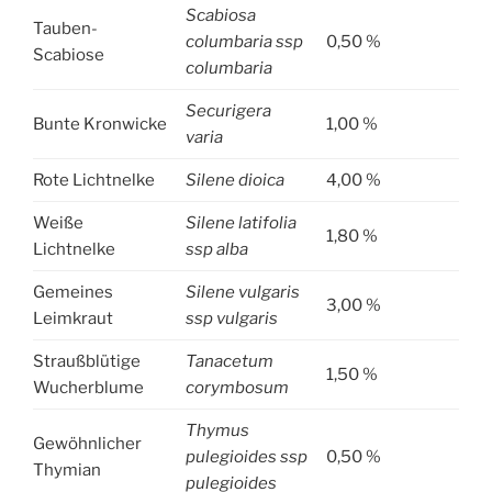
Scabiosa
Tauben-
columbaria ssp
0,50 %
Scabiose
columbaria
Securigera
Bunte Kronwicke
1,00 %
varia
Rote Lichtnelke
Silene dioica
4,00 %
Weiße
Silene latifolia
1,80 %
Lichtnelke
ssp alba
Gemeines
Silene vulgaris
3,00 %
Leimkraut
ssp vulgaris
Straußblütige
Tanacetum
1,50 %
Wucherblume
corymbosum
Thymus
Gewöhnlicher
pulegioides ssp
0,50 %
Thymian
pulegioides