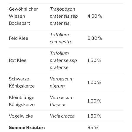
Gewöhnlicher
Tragopogon
Wiesen
pratensis ssp
4,00 %
Bocksbart
pratensis
Trifolium
Feld Klee
0,30 %
campestre
Trifolium
Rot Klee
pratense ssp
1,50 %
pratense
Schwarze
Verbascum
1,00 %
Königskerze
nigrum
Kleinblütige
Verbascum
1,00 %
Königskerze
thapsus
Vogelwicke
Vicia cracca
1,50 %
Summe Kräuter:
95 %