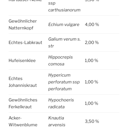
ssp
carthusianorum
Gewöhnlicher
Echium vulgare
4,00 %
Natternkopf
Galium verum s.
Echtes-Labkraut
2,00 %
str
Hippocrepis
Hufeisenklee
1,00 %
comosa
Hypericum
Echtes
perforatum ssp
1,00 %
Johanniskraut
perforatum
Gewöhnliches
Hypochoeris
1,00 %
Ferkelkraut
radicata
Acker-
Knautia
3,50 %
Witwenblume
arvensis