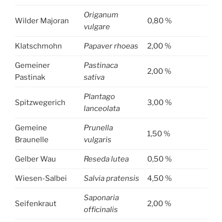
Origanum
Wilder Majoran
0,80 %
vulgare
Klatschmohn
Papaver rhoeas
2,00 %
Gemeiner
Pastinaca
2,00 %
Pastinak
sativa
Plantago
Spitzwegerich
3,00 %
lanceolata
Gemeine
Prunella
1,50 %
Braunelle
vulgaris
Gelber Wau
Reseda lutea
0,50 %
Wiesen-Salbei
Salvia pratensis
4,50 %
Saponaria
Seifenkraut
2,00 %
officinalis