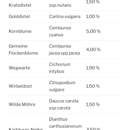
1,50 %
Kratzdistel
ssp nutans
Golddistel
Carlina vulgaris
1,00 %
Centaurea
Kornblume
5,00 %
cyanus
Gemeine
Centaurea
4,00 %
Flockenblume
jacea spp jacea
Cichorium
Wegwarte
1,90 %
intybus
Clinopodium
Wirbeldost
1,50 %
vulgare
Daucus carota
Wilde Möhre
1,50 %
ssp carota
Dianthus
carthusianorum
Kartäuser-Nelke
3,50 %