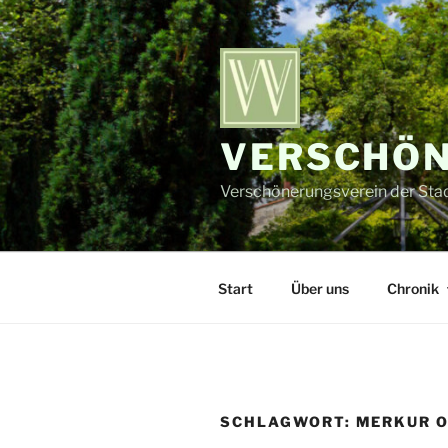
Zum
Inhalt
springen
VERSCHÖN
Verschönerungsverein der Stadt
Start
Über uns
Chronik
SCHLAGWORT:
MERKUR O