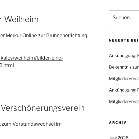
Suche
ür Weilheim
nach:
er Merkur Online zur Brunnenerrichtung
NEUESTE BE
Ankündigung: 
kales/weilheim/bilder-eine-
2.html
Bekenntnis zu
Mitgliederver
Ankündigung: 
Mitgliederver
 Verschönerungsverein
ARCHIV
t
zum Vorstandswechsel im
Juni 2026