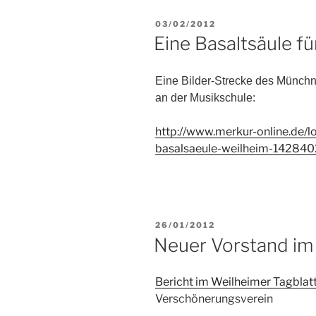
VERÖFFENTLICHT
03/02/2012
AM
Eine Basaltsäule f
Eine Bilder-Strecke des Münchn
an der Musikschule:
http://www.merkur-online.de/lo
basalsaeule-weilheim-142840
VERÖFFENTLICHT
26/01/2012
AM
Neuer Vorstand im
Bericht im Weilheimer Tagblat
Verschönerungsverein