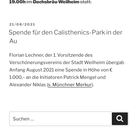
19.00h
im
Dachsbräu Weilheim
statt.
VERÖFFENTLICHT
21/08/2021
AM
Spende für den Calisthenics-Park in der
Au
Florian Lechner, der 1. Vorsitzende des
Verschönerungsvereins der Stadt Weilheim übergab
Anfang August 2021 eine Spende in Höhe von €
1.000,– an die Initiatoren Patrick Mengel und
Alexander Niklas (
s. Münchner Merkur
).
Suche
Suche
nach: