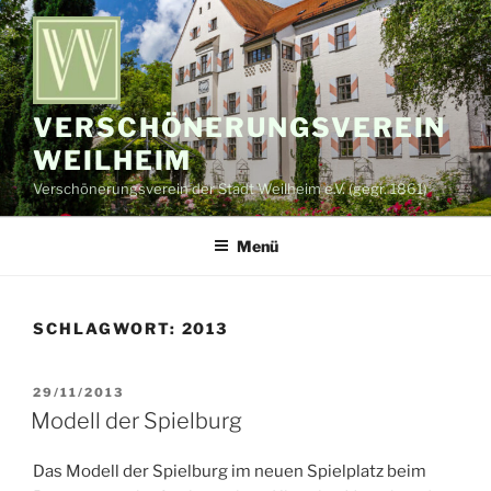
Zum
Inhalt
springen
VERSCHÖNERUNGSVEREIN
WEILHEIM
Verschönerungsverein der Stadt Weilheim e.V. (gegr. 1861)
Menü
SCHLAGWORT:
2013
VERÖFFENTLICHT
29/11/2013
AM
Modell der Spielburg
Das Modell der Spielburg im neuen Spielplatz beim