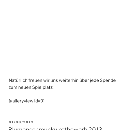
Natürlich freuen wir uns weiterhin
über jede Spende
zum
neuen Spielplatz
.
[galleryview id=9]
VERÖFFENTLICHT
01/08/2013
AM
Blumenschmuckwettbewerb 2013