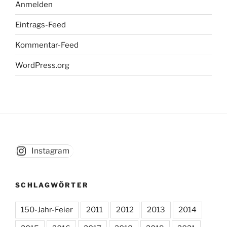
SCHLAGWÖRTER
150-Jahr-Feier
2011
2012
2013
2014
2015
2016
2017
2018
2019
2021
2022
2023
2024
2025
2026
Ammerschule
Au
Barfußpfad
Basaltsäule
Blumenschmuck
Brunnen
Chronik
Fotos
Jahreshauptversammlung
Kreisbote
Merkur Online
Mitgliederversammlung
Musikschule Weilheim
Rosenfest
Rosenfest 2019
Rosenfest 2023
Rosengarten
Spende
Spielplatz