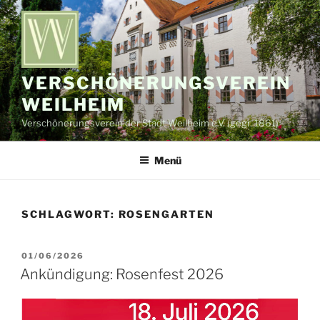
Zum
Inhalt
springen
VERSCHÖNERUNGSVEREIN
WEILHEIM
Verschönerungsverein der Stadt Weilheim e.V. (gegr. 1861)
Menü
SCHLAGWORT:
ROSENGARTEN
VERÖFFENTLICHT
01/06/2026
AM
Ankündigung: Rosenfest 2026