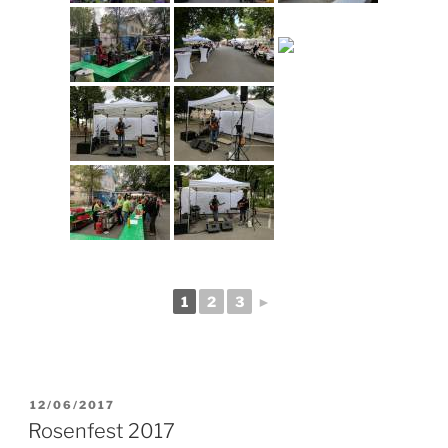
1
2
3
►
VERÖFFENTLICHT
12/06/2017
AM
Rosenfest 2017