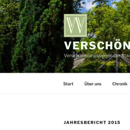
Zum
Inhalt
springen
VERSCHÖN
Verschönerungsverein der Stadt
Start
Über uns
Chronik
JAHRESBERICHT 2015