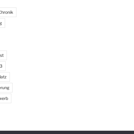
Chronik
g
st
23
latz
erung
werb