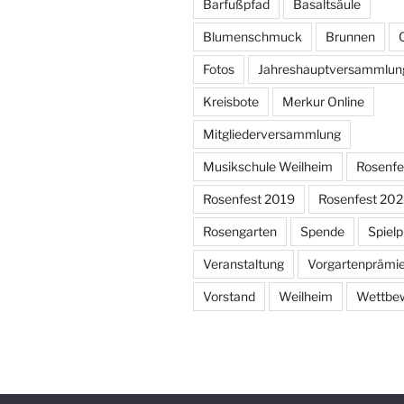
Barfußpfad
Basaltsäule
Blumenschmuck
Brunnen
Fotos
Jahreshauptversammlun
Kreisbote
Merkur Online
Mitgliederversammlung
Musikschule Weilheim
Rosenfe
Rosenfest 2019
Rosenfest 20
Rosengarten
Spende
Spielp
Veranstaltung
Vorgartenprämi
Vorstand
Weilheim
Wettbe