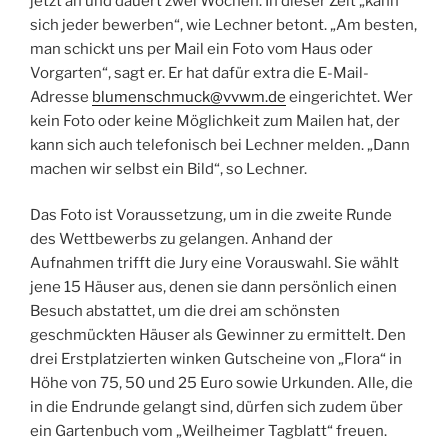
jetzt an und dauert zwei Wochen. In dieser Zeit „kann
sich jeder bewerben“, wie Lechner betont. „Am besten,
man schickt uns per Mail ein Foto vom Haus oder
Vorgarten“, sagt er. Er hat dafür extra die E-Mail-
Adresse
blumenschmuck@vvwm.de
eingerichtet. Wer
kein Foto oder keine Möglichkeit zum Mailen hat, der
kann sich auch telefonisch bei Lechner melden. „Dann
machen wir selbst ein Bild“, so Lechner.
Das Foto ist Voraussetzung, um in die zweite Runde
des Wettbewerbs zu gelangen. Anhand der
Aufnahmen trifft die Jury eine Vorauswahl. Sie wählt
jene 15 Häuser aus, denen sie dann persönlich einen
Besuch abstattet, um die drei am schönsten
geschmückten Häuser als Gewinner zu ermittelt. Den
drei Erstplatzierten winken Gutscheine von „Flora“ in
Höhe von 75, 50 und 25 Euro sowie Urkunden. Alle, die
in die Endrunde gelangt sind, dürfen sich zudem über
ein Gartenbuch vom „Weilheimer Tagblatt“ freuen.