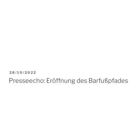
VERÖFFENTLICHT
07/08/2022
AM
Presseecho: Besuch in Bad Saulgau
VERÖFFENTLICHT
24/07/2022
AM
Presseecho: Jahreshauptversammlung
2022