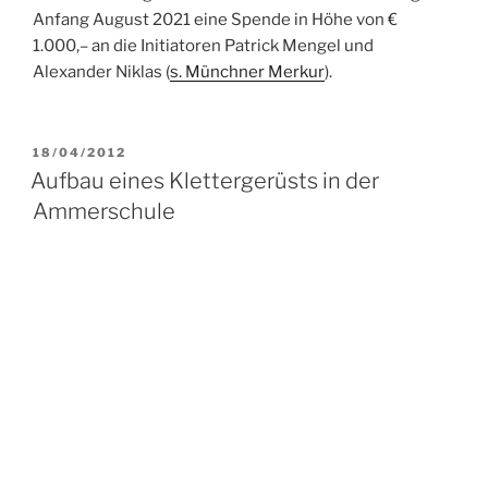
eine-basalsaeule-weilheim-1428402.html
VERÖFFENTLICHT
26/01/2012
AM
Neuer Vorstand im
Verschönerungsverein
Bericht im Weilheimer Tagblatt
zum
Vorstandswechsel im Verschönerungsverein
Suche
Suche
nach:
NEUESTE BEITRÄGE
Ankündigung: Rosenfest 2026