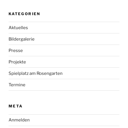
Instagram
SCHLAGWÖRTER
150-Jahr-Feier
2011
2012
2013
2014
2015
2016
2017
2018
2019
2021
2022
2023
2024
2025
2026
Ammerschule
Au
Barfußpfad
Basaltsäule
Blumenschmuck
Brunnen
Chronik
Fotos
Jahreshauptversammlung
Kreisbote
Merkur Online
Mitgliederversammlung
Musikschule Weilheim
Rosenfest
Rosenfest 2019
Rosenfest 2023