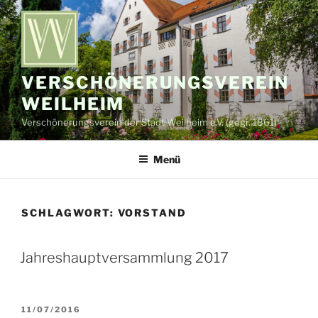
Zum
Inhalt
springen
VERSCHÖNERUNGSVEREIN
WEILHEIM
Verschönerungsverein der Stadt Weilheim e.V. (gegr. 1861)
Menü
SCHLAGWORT:
VORSTAND
Jahreshauptversammlung 2017
VERÖFFENTLICHT
11/07/2016