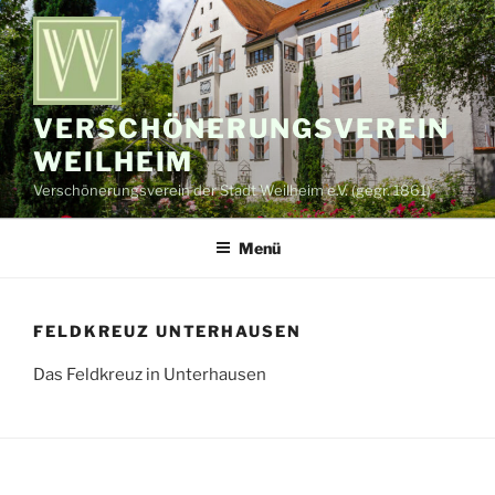
Zum
Inhalt
springen
VERSCHÖNERUNGSVEREIN
WEILHEIM
Verschönerungsverein der Stadt Weilheim e.V. (gegr. 1861)
Menü
FELDKREUZ UNTERHAUSEN
Das Feldkreuz in Unterhausen