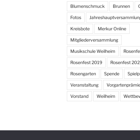
Blumenschmuck
Brunnen
Fotos
Jahreshauptversammlun
Kreisbote
Merkur Online
Mitgliederversammlung
Musikschule Weilheim
Rosenfe
Rosenfest 2019
Rosenfest 20
Rosengarten
Spende
Spielp
Veranstaltung
Vorgartenprämi
Vorstand
Weilheim
Wettbe