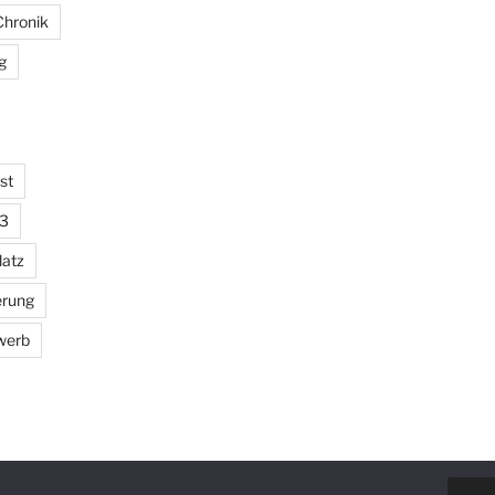
Chronik
g
st
23
latz
erung
werb