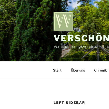
Zum
Inhalt
springen
VERSCHÖN
Verschönerungsverein der Stadt
Start
Über uns
Chronik
LEFT SIDEBAR