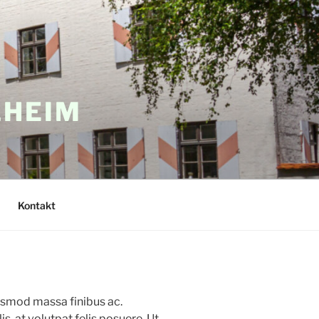
LHEIM
Kontakt
uismod massa finibus ac.
, at volutpat felis posuere. Ut