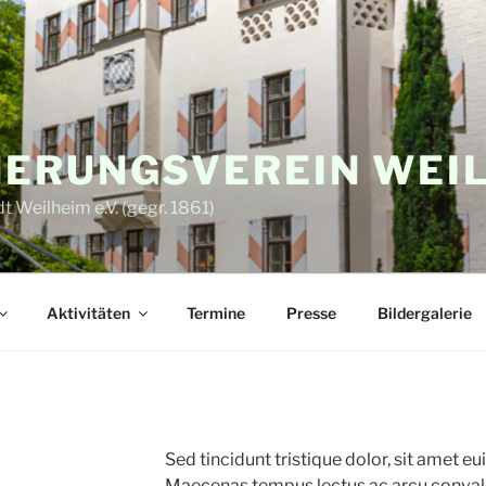
ERUNGSVEREIN WEI
 Weilheim e.V. (gegr. 1861)
Aktivitäten
Termine
Presse
Bildergalerie
Sed tincidunt tristique dolor, sit amet e
Maecenas tempus lectus ac arcu convallis