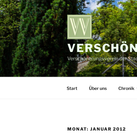
Zum
Inhalt
springen
VERSCHÖN
Verschönerungsverein der Stadt
Start
Über uns
Chronik
MONAT:
JANUAR 2012