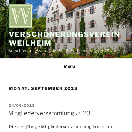
Zum
Inhalt
springen
VERSCHÖNERUNGSVEREIN
WEILHEIM
Verschönerungsverein der Stadt Weilheim e.V. (gegr. 1861)
Menü
MONAT:
SEPTEMBER 2023
VERÖFFENTLICHT
24/09/2023
AM
Mitgliederversammlung 2023
Die diesjährige Mitgliederversammlung findet am