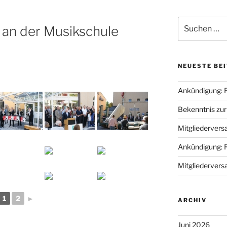
Suche
 an der Musikschule
nach:
NEUESTE BE
Ankündigung: 
Bekenntnis zu
Mitgliederver
Ankündigung: 
Mitgliederver
1
2
►
ARCHIV
Juni 2026