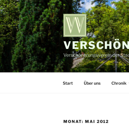
Zum
Inhalt
springen
VERSCHÖN
Verschönerungsverein der Stadt
Start
Über uns
Chronik
MONAT:
MAI 2012