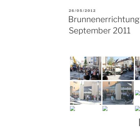
VERÖFFENTLICHT
26/05/2012
AM
Brunnenerrichtung
September 2011