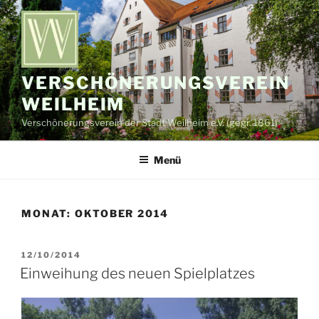
Zum
Inhalt
springen
VERSCHÖNERUNGSVEREIN
WEILHEIM
Verschönerungsverein der Stadt Weilheim e.V. (gegr. 1861)
Menü
MONAT:
OKTOBER 2014
VERÖFFENTLICHT
12/10/2014
AM
Einweihung des neuen Spielplatzes