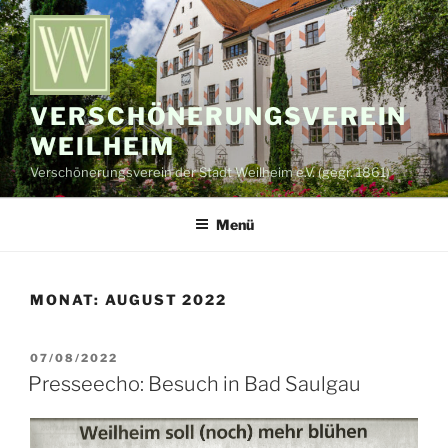
Zum
Inhalt
springen
VERSCHÖNERUNGSVEREIN
WEILHEIM
Verschönerungsverein der Stadt Weilheim e.V. (gegr. 1861)
Menü
MONAT:
AUGUST 2022
VERÖFFENTLICHT
07/08/2022
AM
Presseecho: Besuch in Bad Saulgau