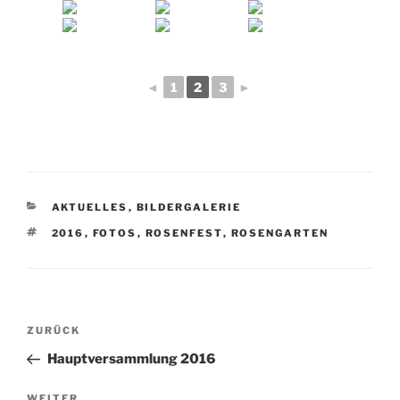
◄
1
2
3
►
KATEGORIEN
AKTUELLES
,
BILDERGALERIE
SCHLAGWÖRTER
2016
,
FOTOS
,
ROSENFEST
,
ROSENGARTEN
Beitragsnavigation
Vorheriger
ZURÜCK
Beitrag
Hauptversammlung 2016
Nächster
WEITER