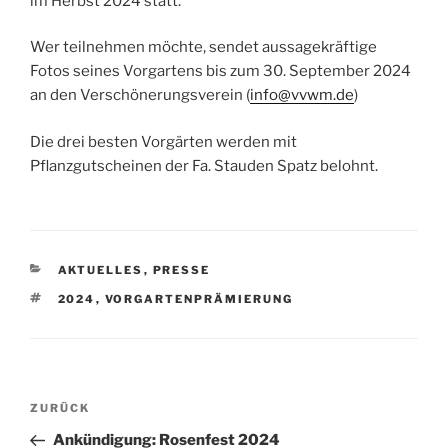
im Herbst 2024 statt.
Wer teilnehmen möchte, sendet aussagekräftige
Fotos seines Vorgartens bis zum 30. September 2024
an den Verschönerungsverein (
info@vvwm.de
)
Die drei besten Vorgärten werden mit
Pflanzgutscheinen der Fa. Stauden Spatz belohnt.
KATEGORIEN
AKTUELLES
,
PRESSE
SCHLAGWÖRTER
2024
,
VORGARTENPRÄMIERUNG
Beitragsnavigation
Vorheriger
ZURÜCK
Beitrag
Ankündigung: Rosenfest 2024