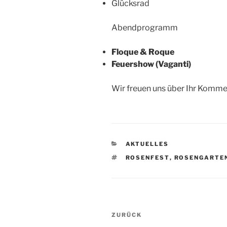
Glücksrad
Abendprogramm
Floque & Roque
Feuershow (Vaganti)
Wir freuen uns über Ihr Komme
KATEGORIEN
AKTUELLES
SCHLAGWÖRTER
ROSENFEST
,
ROSENGARTE
Beitragsnavigation
Vorheriger
ZURÜCK