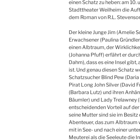
einen Schatz zu heben: am 10. u
Stadttheater Weilheim die Auf
dem Roman von R.L. Stevenson 
Der kleine Junge Jim (Amelie Sc
Erwachsener (Paulina Gründler)
einen Albtraum, der Wirklichkei
(Johanna Pfuff) erfährt er durc
Dahm), dass es eine Insel gibt, 
ist. Und genau diesen Schatz wo
Schatzsucher Blind Pew (Daria
Pirat Long John Silver (David F
(Barbara Lutz) und ihren Anhän
Bäumler) und Lady Trelawney (F
entscheidenden Vorteil auf de
seine Mutter sind sie im Besitz
Abenteuer, das zum Albtraum wi
mit in See- und nach einer un
Meuterei als die Seeleute die I