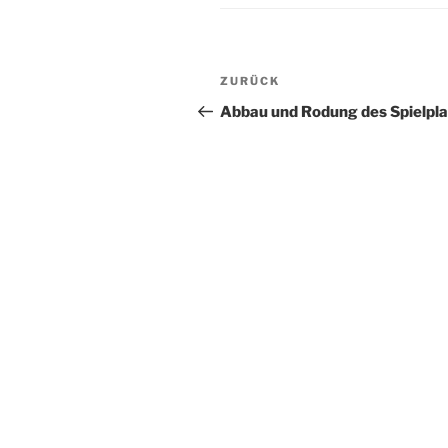
Beitragsnavigation
Vorheriger
ZURÜCK
Beitrag
Abbau und Rodung des Spielpl