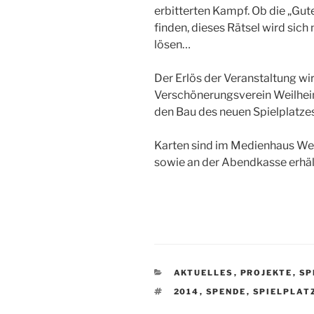
erbitterten Kampf. Ob die „Gu
finden, dieses Rätsel wird sich
lösen…
Der Erlös der Veranstaltung wi
Verschönerungsverein Weilheim
den Bau des neuen Spielplatzes
Karten sind im Medienhaus Wei
sowie an der Abendkasse erhält
KATEGORIEN
AKTUELLES
,
PROJEKTE
,
SP
SCHLAGWÖRTER
2014
,
SPENDE
,
SPIELPLAT