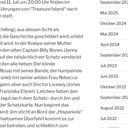
nd 11. Juli um 20:00 Uhr finden im
September 20
führungen von “Treasure Island“ nach
Mai 2025
statt.
Oktober 2024
hilling), aus dessen Sicht als
Mai 2024
 die Geschichte geschildert wird, erlebt
t wird. In der Kneipe seiner Mutter
April 2024
h den alten Captain Billy Bones (Jenny
September 20
auf der tatsächlich ein Schatz versteckt
llen alle heben: Der blinde
Juli 2023
 Rosa) mit seiner Bande, der humpelnde
Juni 2023
rankl) mit seiner wilden Frau Rebecca
gern, aber auch Doctor Livesey (Jonas
Oktober 2022
ranziska Elsner). Letztere haben den
September 20
r Jagd nach dem Schatz- durch Jim und
 der Schatzkarte. Nun beginnt das
August 2022
rd: Jim sticht an Bord der „Hispaniola“
terhaltsamen Überfahrt kommt es zur
Juli 2022
nsel betreten, und schließlich zum