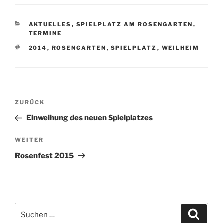
KATEGORIEN
AKTUELLES
,
SPIELPLATZ AM ROSENGARTEN
,
TERMINE
SCHLAGWÖRTER
2014
,
ROSENGARTEN
,
SPIELPLATZ
,
WEILHEIM
Beitragsnavigation
Vorheriger
ZURÜCK
Beitrag
Einweihung des neuen Spielplatzes
Nächster
WEITER
Beitrag
Rosenfest 2015
Suche
Suche
nach: