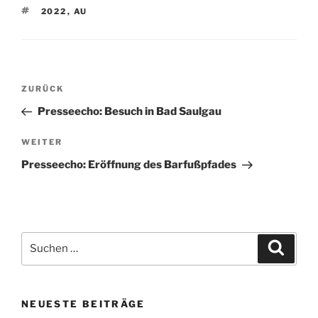
SCHLAGWÖRTER
2022
,
AU
Beitragsnavigation
Vorheriger
ZURÜCK
Beitrag
Presseecho: Besuch in Bad Saulgau
Nächster
WEITER
Beitrag
Presseecho: Eröffnung des Barfußpfades
Suche
Suche
nach:
NEUESTE BEITRÄGE