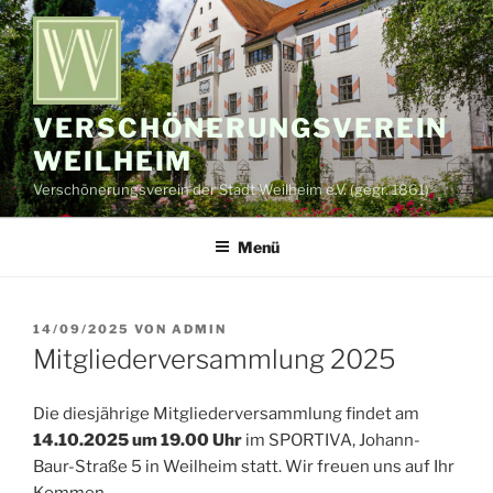
Zum
Inhalt
springen
VERSCHÖNERUNGSVEREIN
WEILHEIM
Verschönerungsverein der Stadt Weilheim e.V. (gegr. 1861)
Menü
VERÖFFENTLICHT
14/09/2025
VON
ADMIN
AM
Mitgliederversammlung 2025
Die diesjährige Mitgliederversammlung findet am
14.10.2025 um 19.00 Uhr
im SPORTIVA, Johann-
Baur-Straße 5 in Weilheim statt. Wir freuen uns auf Ihr