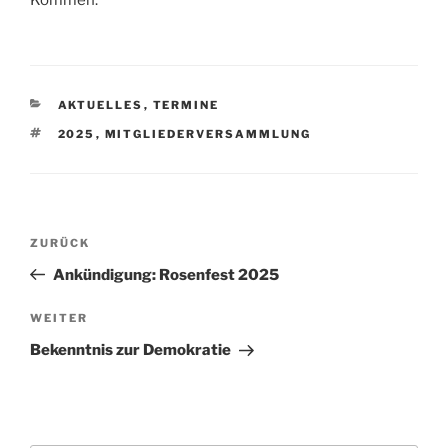
Kommen.
KATEGORIEN
AKTUELLES
,
TERMINE
SCHLAGWÖRTER
2025
,
MITGLIEDERVERSAMMLUNG
Beitragsnavigation
Vorheriger
ZURÜCK
Beitrag
Ankündigung: Rosenfest 2025
Nächster
WEITER
Beitrag
Bekenntnis zur Demokratie